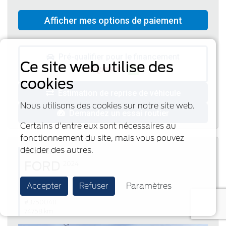
Pré-qualifier pour le financement
Ce site web utilise des
cookies
Estimation de reprise de véhicule
Nous utilisons des cookies sur notre site web.
Demandez un essai routier
Certains d'entre eux sont nécessaires au
fonctionnement du site, mais vous pouvez
décider des autres.
Disponible
FORD
2024
Edge
Accepter
Refuser
Paramètres
SEL
#37500411
74758 km