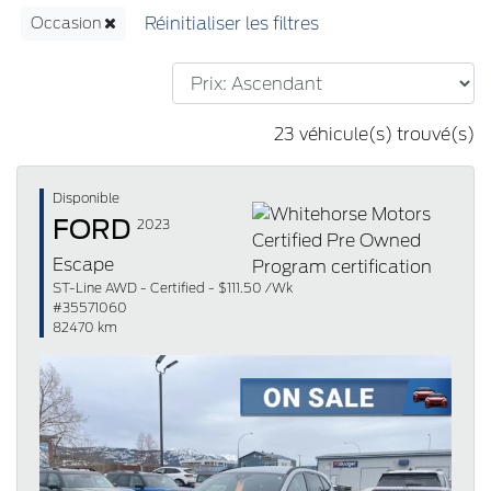
Occasion
23 véhicule(s) trouvé(s)
Disponible
FORD
2023
Escape
ST-Line AWD - Certified - $111.50 /Wk
#35571060
82470 km