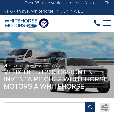
er 35 used vehicles in stock, fast delivery! Text our after-s
EN
4178 4th ave, Whitehorse, YT, CA Y1A 1J6
Accueil
Inventaire
VÉHICULES D'OCCASION EN
INVENTAIRE CHEZ WHITEHORSE
MOTORS À WHITEHORSE