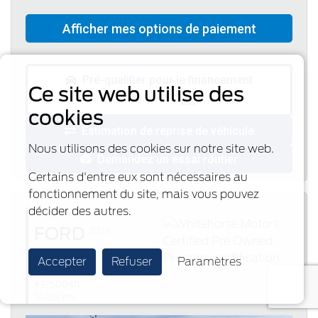
Pré-qualifier pour le financement
Ce site web utilise des
cookies
Estimation de reprise de véhicule
Nous utilisons des cookies sur notre site web.
Demandez un essai routier
Certains d'entre eux sont nécessaires au
fonctionnement du site, mais vous pouvez
décider des autres.
Disponible
FORD
2024
Edge
Accepter
Refuser
Paramètres
SEL - Certified
#37500411
74758 km