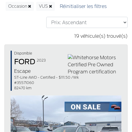
Occasion
VUS
19 véhicule(s) trouvé(s)
Disponible
FORD
2023
Escape
ST-Line AWD - Certified - $111.50 /Wk
#35571060
82470 km