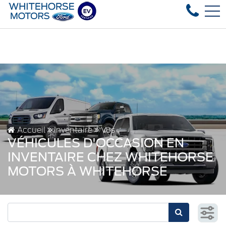
ck, fast delivery! Text our after-sales service to 867-670-8
EN
4178 4th ave, Whitehorse, YT, CA Y1A 1J6
Accueil
Inventaire
Vus
VÉHICULES D'OCCASION EN
INVENTAIRE CHEZ WHITEHORSE
MOTORS À WHITEHORSE