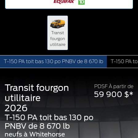
Transit
fourgon
utilitaire
T-150 PA toit bas 130 po PNBV de 8 670 lb
T-150 PA to
Transit fourgon
PDSF À partir de
59 900 $*
utilitaire
2026
T-150 PA toit bas 130 po
PNBV de 8 670 lb
neufs à Whitehorse