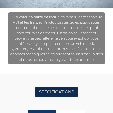
* La valeur
à partir de
inclut les rabais, le transport, le
PDI et les frais, et n'inclut pas les taxes applicables,
l'immatriculation et le permis de conduire. Les photos
sont fournies à titre d'illustration seulement et
peuvent ne pas refléter le véhicule exact qui vous
intéresse (y compris la couleur du véhicule, la
garniture, les options ou d'autres spécifications). Les
données techniques et les prix sont fournis par un tiers
et nous ne pouvons en garantir l'exactitude.
SPÉCIFICATIONS