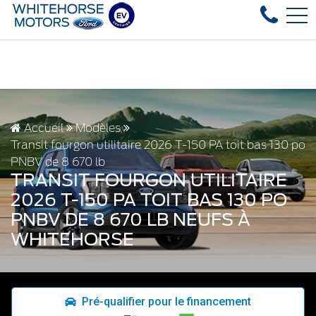
d vehicles in stock, fast delivery! Text our after-sales ser
EN
4178 4th ave, Whitehorse, YT, CA Y1A 1J6
Accueil
Modèles
Transit fourgon utilitaire 2026 T-150 PA toit bas 130 po
PNBV de 8 670 lb
TRANSIT FOURGON UTILITAIRE
2026 T-150 PA TOIT BAS 130 PO
PNBV DE 8 670 LB NEUFS À
WHITEHORSE
Pré-qualifier pour le financement