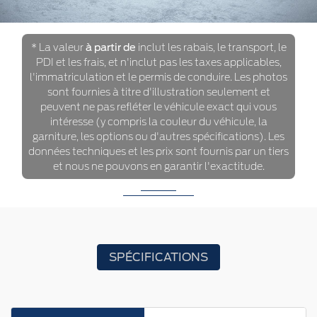
* La valeur
à partir de
inclut les rabais, le transport, le
PDI et les frais, et n'inclut pas les taxes applicables,
l'immatriculation et le permis de conduire. Les photos
sont fournies à titre d'illustration seulement et
peuvent ne pas refléter le véhicule exact qui vous
intéresse (y compris la couleur du véhicule, la
garniture, les options ou d'autres spécifications). Les
données techniques et les prix sont fournis par un tiers
et nous ne pouvons en garantir l'exactitude.
SPÉCIFICATIONS