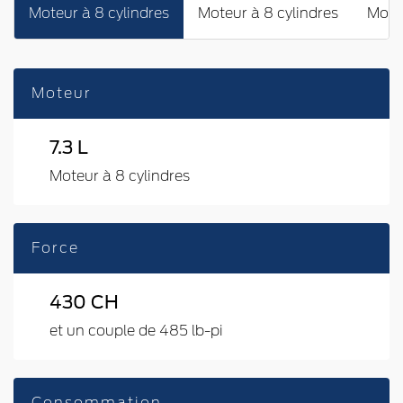
Moteur à 8 cylindres
Moteur à 8 cylindres
Moteu
Moteur
7.3 L
Moteur à 8 cylindres
Force
430 CH
et un couple de 485 lb-pi
Consommation