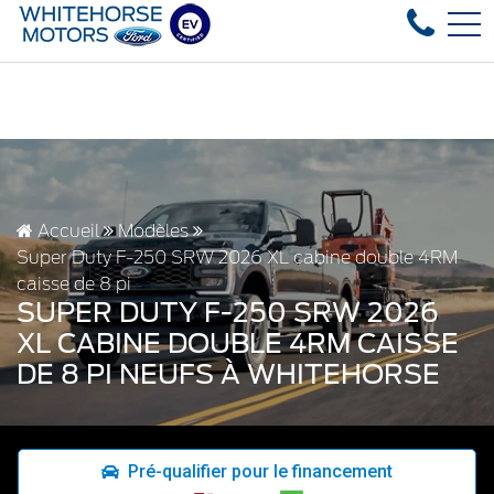
ed vehicles in stock, fast delivery! Text our after-sales se
EN
4178 4th ave, Whitehorse, YT, CA Y1A 1J6
Accueil
Modèles
Super Duty F-250 SRW 2026 XL cabine double 4RM
caisse de 8 pi
SUPER DUTY F-250 SRW 2026
XL CABINE DOUBLE 4RM CAISSE
DE 8 PI NEUFS À WHITEHORSE
Pré-qualifier pour le financement