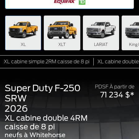
XL
XLT
LARIAT
King
XL cabine simple 2RM caisse de 8 pi
XL cabine double
Super Duty F-250
PDSF À partir de
71 234 $*
SRW
2026
XL cabine double 4RM
caisse de 8 pi
neufs à Whitehorse