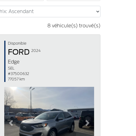
8 véhicule(s) trouvé(s)
Disponible
FORD
2024
Edge
SEL
#37500632
77057 km
Previous
Next