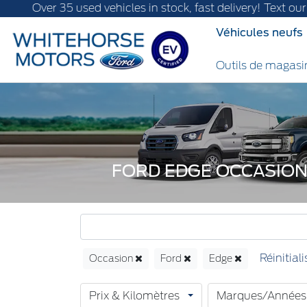
er 35 used vehicles in stock, fast delivery! Text our after-s
Véhicules neufs
Outils de magas
FORD EDGE OCCASION
Occasion
Ford
Edge
Prix & Kilomètres
Marques/Années