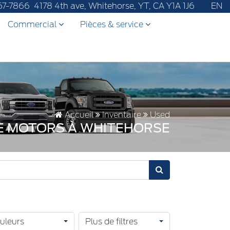
67-7866
4178 4th ave, Whitehorse, YT, CA Y1A 1J6
EN
Commercial
Pièces & service
Accueil
Inventaire
Used
SE MOTORS À WHITEHORSE
uleurs
Plus de filtres