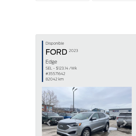
Disponible
FORD
2023
Edge
SEL - $123.14 /Wk
#35571642
82042 km
Previous
Next