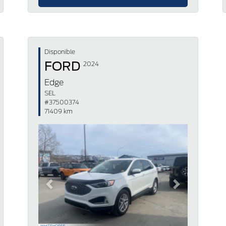
Disponible
FORD
2024
Edge
SEL
#37500374
71409 km
Previous
Next