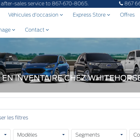
ales service to 867-670-8065.
867 6
Véhicules d'occasion
Express Store
Offres
inage
Contact
 EN INVENTAIRE CHEZ WHITEHOR
Modèles
Segments
Co