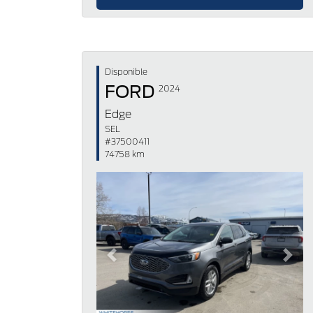
Disponible
FORD
2024
Edge
SEL
#37500411
74758 km
Previous
Next