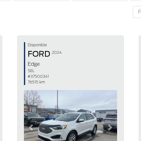
Disponible
FORD
2024
Edge
SEL
#37500341
76515 km
Previous
Next