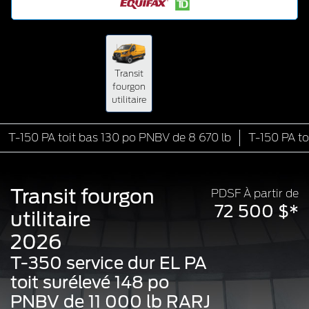
Transit
fourgon
utilitaire
T-150 PA toit bas 130 po PNBV de 8 670 lb
T-150 PA to
Transit fourgon
PDSF À partir de
72 500 $*
utilitaire
2026
T-350 service dur EL PA
toit surélevé 148 po
PNBV de 11 000 lb RARJ