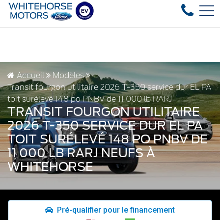
ed vehicles in stock, fast delivery! Text our after-sales se
EN
4178 4th ave, Whitehorse, YT, CA Y1A 1J6
Accueil
Modèles
Transit fourgon utilitaire 2026 T-350 service dur EL PA
toit surélevé 148 po PNBV de 11 000 lb RARJ
TRANSIT FOURGON UTILITAIRE
2026 T-350 SERVICE DUR EL PA
TOIT SURÉLEVÉ 148 PO PNBV DE
11 000 LB RARJ NEUFS À
WHITEHORSE
Pré-qualifier pour le financement