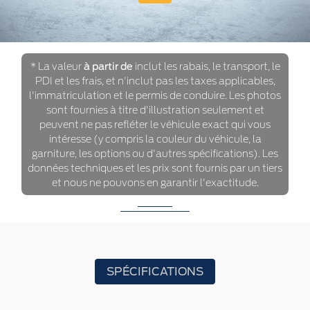
* La valeur
à partir de
inclut les rabais, le transport, le
PDI et les frais, et n'inclut pas les taxes applicables,
l'immatriculation et le permis de conduire. Les photos
sont fournies à titre d'illustration seulement et
peuvent ne pas refléter le véhicule exact qui vous
intéresse (y compris la couleur du véhicule, la
garniture, les options ou d'autres spécifications). Les
données techniques et les prix sont fournis par un tiers
et nous ne pouvons en garantir l'exactitude.
SPÉCIFICATIONS