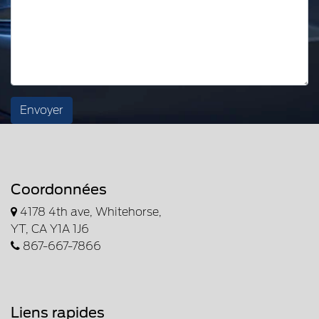
Envoyer
Coordonnées
4178 4th ave, Whitehorse,
YT, CA Y1A 1J6
867-667-7866
Liens rapides