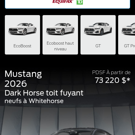
Ecoboost haut
EcoBoost
GT
GT P
niveau
Mustang
PDSF À partir de
73 220 $*
2026
Dark Horse toit fuyant
neufs à Whitehorse