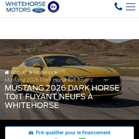
used vehicles in stock, fast delivery! Text our after-sales s
EN
4178 4th ave, Whitehorse, YT, CA Y1A 1J6
Accueil
Modèles
Mustang 2026 Dark Horse toit fuyant
MUSTANG 2026 DARK HORSE
TOIT FUYANT NEUFS À
WHITEHORSE
Pré-qualifier pour le financement