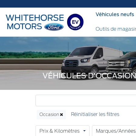
Over 35 used vehicles
Véhicules neufs
Outils de magas
VÉHICULES D'OCCASIO
Occasion
Prix & Kilomètres
Marques/Années