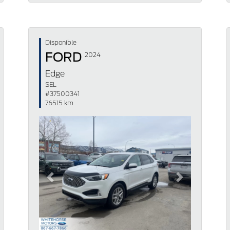
Disponible
FORD
2024
Edge
SEL
#37500341
76515 km
Previous
Next