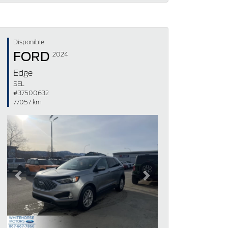
Disponible
FORD
2024
Edge
SEL
#37500632
77057 km
Previous
Next