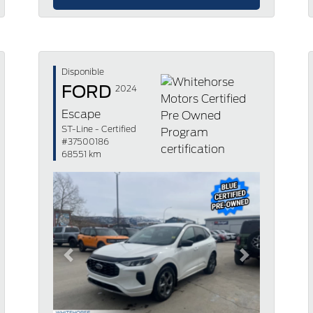
Disponible
FORD
2024
Escape
ST-Line - Certified
#37500186
68551 km
Previous
Next