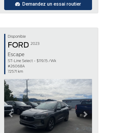
Demandez un essai routier
Disponible
FORD
2023
Escape
ST-Line Select - $119.15 /Wk
#26068A
72571 km
Previous
Next