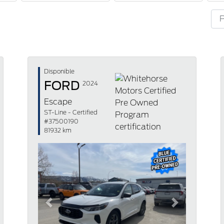
Disponible
FORD
2024
Escape
ST-Line - Certified
#37500190
81932 km
Previous
Next