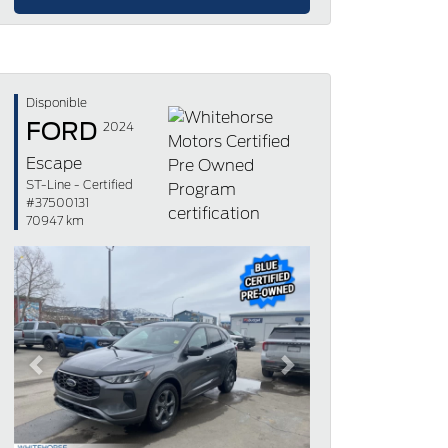
Disponible
FORD
2024
Escape
ST-Line - Certified
#37500131
70947 km
Previous
Next