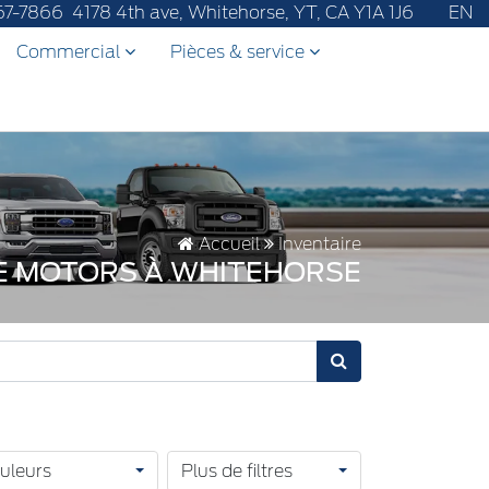
7-670-8065.
67-7866
4178 4th ave, Whitehorse, YT, CA Y1A 1J6
EN
Commercial
Pièces & service
Accueil
Inventaire
SE MOTORS À WHITEHORSE
uleurs
Plus de filtres