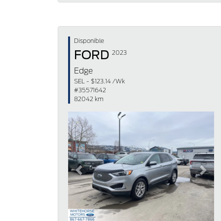
Disponible
FORD
2023
Edge
SEL - $123.14 /Wk
#35571642
82042 km
Previous
Next