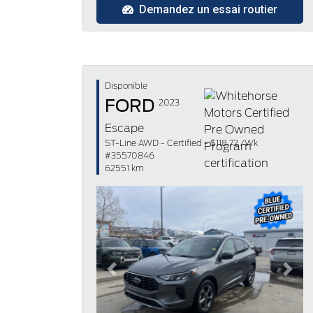
Demandez un essai routier
Disponible
FORD
2023
Escape
ST-Line AWD - Certified - $118.72 /Wk
#35570846
62551 km
Previous
Next