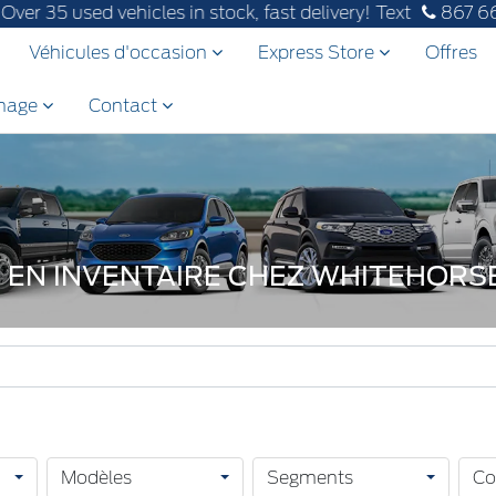
 in stock, fast delivery! Text our after-sales service to 86
867 6
Véhicules d'occasion
Express Store
Offres
inage
Contact
N EN INVENTAIRE CHEZ WHITEHOR
Modèles
Segments
Co