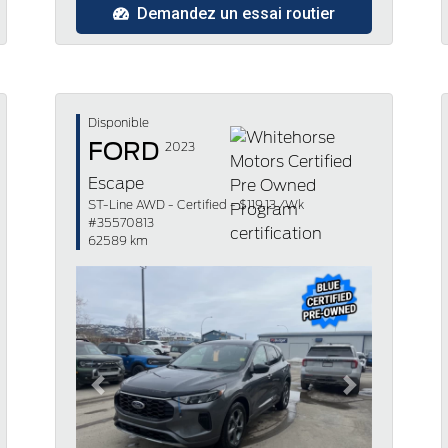
Demandez un essai routier
Disponible
FORD
2023
Escape
ST-Line AWD - Certified - $119.13 /Wk
#35570813
62589 km
Previous
Next