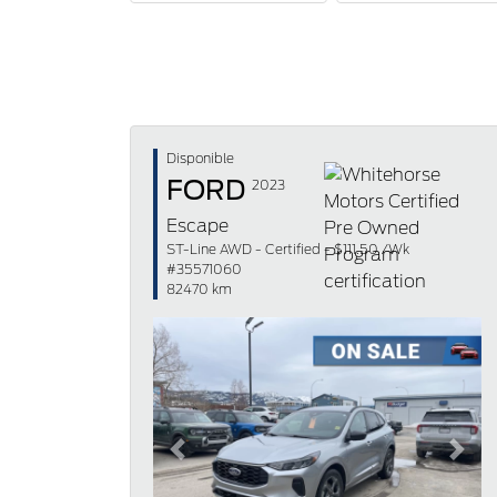
Disponible
FORD
2023
Escape
ST-Line AWD - Certified - $111.50 /Wk
#35571060
82470 km
Previous
Next