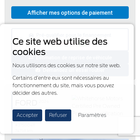
Pré-qualifier pour le financement
Ce site web utilise des
cookies
Estimation de reprise de véhicule
Nous utilisons des cookies sur notre site web.
Demandez un essai routier
Certains d'entre eux sont nécessaires au
fonctionnement du site, mais vous pouvez
décider des autres.
Disponible
FORD
2024
Edge
Accepter
Refuser
Paramètres
SEL - Certified
#37500411
74758 km