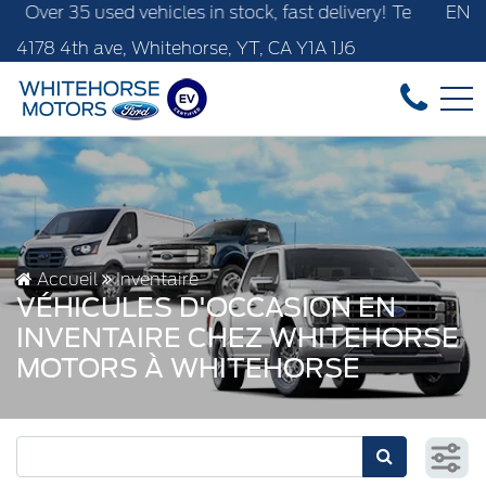
 used vehicles in stock, fast delivery! Text our after-sales
EN
4178 4th ave, Whitehorse, YT, CA Y1A 1J6
Accueil
Inventaire
VÉHICULES D'OCCASION EN
INVENTAIRE CHEZ WHITEHORSE
MOTORS À WHITEHORSE