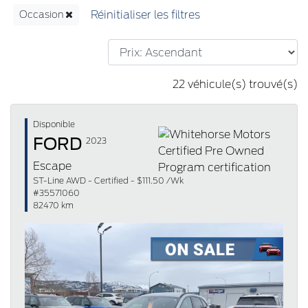
Occasion
22 véhicule(s) trouvé(s)
Disponible
FORD
2023
Escape
ST-Line AWD - Certified - $111.50 /Wk
#35571060
82470 km