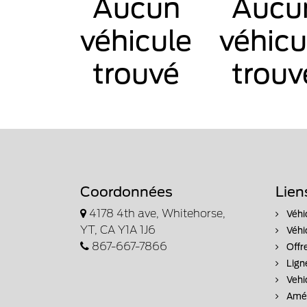
Aucun
Aucu
véhicule
véhicu
trouvé
trouv
Coordonnées
Lien
4178 4th ave, Whitehorse,
Véhi
YT, CA Y1A 1J6
Véhi
867-667-7866
Offr
Lign
Vehi
Amén