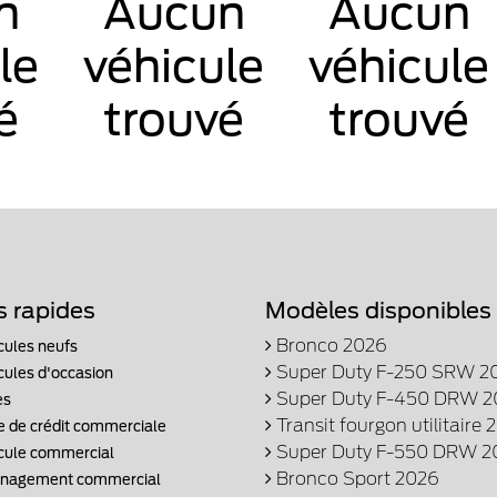
n
Aucun
Aucun
le
véhicule
véhicule
é
trouvé
trouvé
s rapides
Modèles disponibles
Bronco 2026
cules neufs
Super Duty F-250 SRW 2
cules d'occasion
Super Duty F-450 DRW 2
es
Transit fourgon utilitaire 
e de crédit commerciale
Super Duty F-550 DRW 2
cule commercial
Bronco Sport 2026
agement commercial