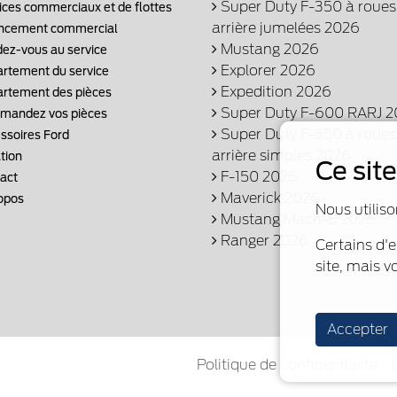
Super Duty F-350 à roues
ices commerciaux et de flottes
arrière jumelées 2026
ncement commercial
Mustang 2026
ez-vous au service
Explorer 2026
rtement du service
Expedition 2026
rtement des pièces
Super Duty F-600 RARJ 
andez vos pièces
Super Duty F-350 à roues
ssoires Ford
arrière simples 2026
tion
Ce sit
F-150 2026
act
Maverick 2026
opos
Nous utiliso
Mustang Mach-E 2026
Ranger 2026
Certains d'
site, mais v
Accepter
Politique de confidentialité
|