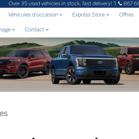
er 35 used vehicles in stock, fast delivery! Text our after-
867 6
Véhicules d'occasion
Express Store
Offres
inage
Contact
res