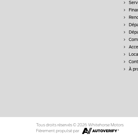
Serv
Fina
Rend
Dépa
Dépa
Comm
Acce
Loca
Cont
À pr
Tous droits réservés © 2026 Whitehorse Motors
Fièrement propulsé par