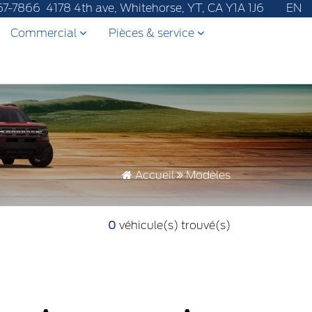
sales service to 867-670-8065.
67-7866
4178 4th ave, Whitehorse, YT, CA Y1A 1J6
EN
Commercial
Pièces & service
Accueil
Modèles
0
véhicule(s) trouvé(s)