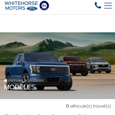
Over 35 used vehicles in stock, fast del
EN
4178 4th ave, Whitehorse, YT, CA Y1A 1J6
Accueil
Modèles
MODÈLES
0
véhicule(s) trouvé(s)