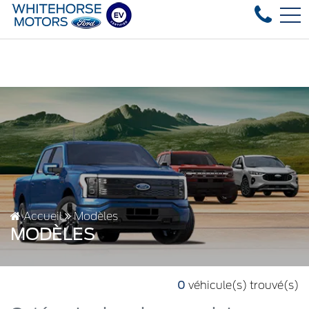
Over 35 used vehicles in stock, fast delivery! Te
EN
4178 4th ave, Whitehorse, YT, CA Y1A 1J6
Accueil
Modèles
MODÈLES
0
véhicule(s) trouvé(s)