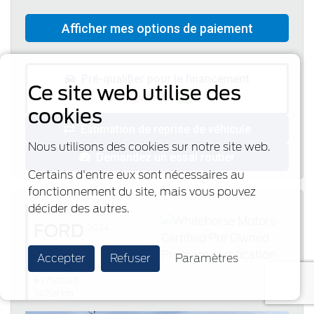
Pré-qualifier pour le financement
Ce site web utilise des
cookies
Estimation de reprise de véhicule
Nous utilisons des cookies sur notre site web.
Demandez un essai routier
Certains d'entre eux sont nécessaires au
fonctionnement du site, mais vous pouvez
décider des autres.
Disponible
FORD
2024
Edge
Accepter
Refuser
Paramètres
SEL - Certified
#37500411
74758 km