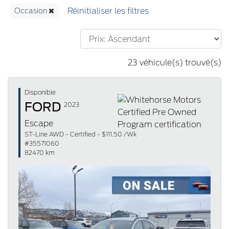
Occasion
23 véhicule(s) trouvé(s)
Disponible
FORD
2023
Escape
ST-Line AWD - Certified - $111.50 /Wk
#35571060
82470 km