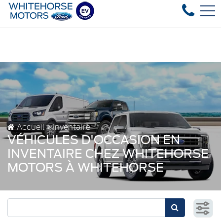
 used vehicles in stock, fast delivery! Text our after-sales
EN
4178 4th ave, Whitehorse, YT, CA Y1A 1J6
Accueil
Inventaire
VÉHICULES D'OCCASION EN
INVENTAIRE CHEZ WHITEHORSE
MOTORS À WHITEHORSE