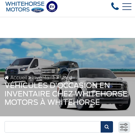
Over 35 used vehicles in stock, fast delivery! Text our af
EN
4178 4th ave, Whitehorse, YT, CA Y1A 1J6
Accueil
Inventaire
Used
VÉHICULES D'OCCASION EN
INVENTAIRE CHEZ WHITEHORSE
MOTORS À WHITEHORSE