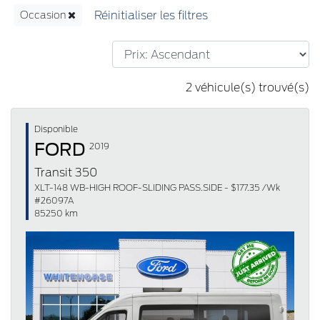
Occasion
2 véhicule(s) trouvé(s)
Disponible
FORD
2019
Transit 350
XLT-148 WB-HIGH ROOF-SLIDING PASS.SIDE - $177.35 /Wk
#26097A
85250 km